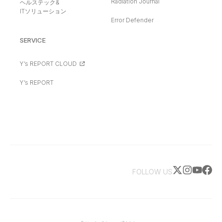
Radiation Journal
ヘルステック&
ITソリューション
Error Defender
SERVICE
Y’s REPORT CLOUD
Y’s REPORT
FOLLOW US