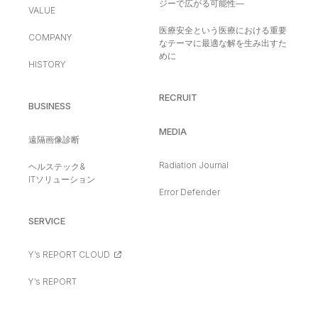
ジーで広がる可能性—
VALUE
医療安全という医療における重要
COMPANY
なテーマに最適な解を生み出すた
めに
HISTORY
RECRUIT
BUSINESS
MEDIA
遠隔画像診断
Radiation Journal
ヘルステック&
ITソリューション
Error Defender
SERVICE
Y’s REPORT CLOUD
Y’s REPORT