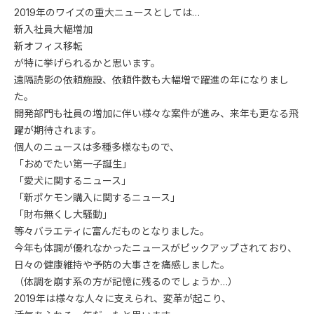
2019年のワイズの重大ニュースとしては…
新入社員大幅増加
新オフィス移転
が特に挙げられるかと思います。
遠隔読影の依頼施設、依頼件数も大幅増で躍進の年になりまし
た。
開発部門も社員の増加に伴い様々な案件が進み、来年も更なる飛
躍が期待されます。
個人のニュースは多種多様なもので、
「おめでたい第一子誕生」
「愛犬に関するニュース」
「新ポケモン購入に関するニュース」
「財布無くし大騒動」
等々バラエティに富んだものとなりました。
今年も体調が優れなかったニュースがピックアップされており、
日々の健康維持や予防の大事さを痛感しました。
（体調を崩す系の方が記憶に残るのでしょうか…）
2019年は様々な人々に支えられ、変革が起こり、