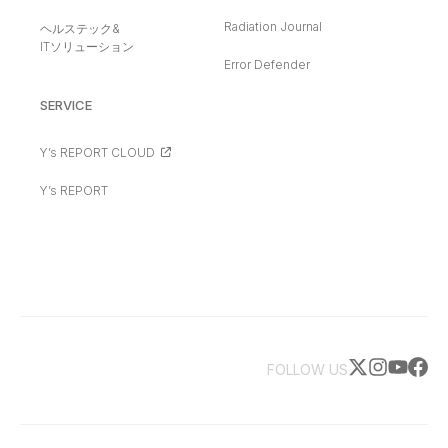
Radiation Journal
ヘルステック&
ITソリューション
Error Defender
SERVICE
Y’s REPORT CLOUD
Y’s REPORT
FOLLOW US